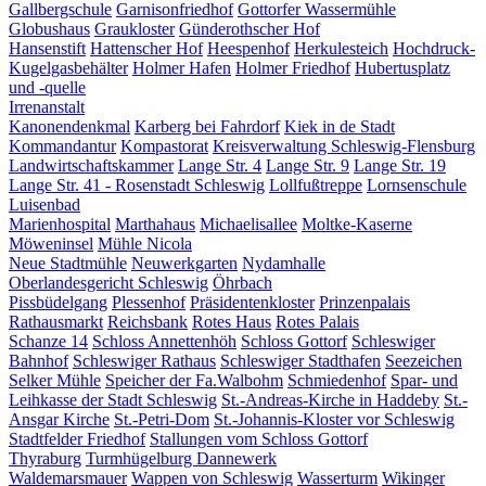
Gallbergschule
Garnisonfriedhof
Gottorfer Wassermühle
Globushaus
Graukloster
Günderothscher Hof
Hansenstift
Hattenscher Hof
Heespenhof
Herkulesteich
Hochdruck-
Kugelgasbehälter
Holmer Hafen
Holmer Friedhof
Hubertusplatz
und -quelle
Irrenanstalt
Kanonendenkmal
Karberg bei Fahrdorf
Kiek in de Stadt
Kommandantur
Kompastorat
Kreisverwaltung Schleswig-Flensburg
Landwirtschaftskammer
Lange Str. 4
Lange Str. 9
Lange Str. 19
Lange Str. 41 - Rosenstadt Schleswig
Lollfußtreppe
Lornsenschule
Luisenbad
Marienhospital
Marthahaus
Michaelisallee
Moltke-Kaserne
Möweninsel
Mühle Nicola
Neue Stadtmühle
Neuwerkgarten
Nydamhalle
Oberlandesgericht Schleswig
Öhrbach
Pissbüdelgang
Plessenhof
Präsidentenkloster
Prinzenpalais
Rathausmarkt
Reichsbank
Rotes Haus
Rotes Palais
Schanze 14
Schloss Annettenhöh
Schloss Gottorf
Schleswiger
Bahnhof
Schleswiger Rathaus
Schleswiger Stadthafen
Seezeichen
Selker Mühle
Speicher der Fa.Walbohm
Schmiedenhof
Spar- und
Leihkasse der Stadt Schleswig
St.-Andreas-Kirche in Haddeby
St.-
Ansgar Kirche
St.-Petri-Dom
St.-Johannis-Kloster vor Schleswig
Stadtfelder Friedhof
Stallungen vom Schloss Gottorf
Thyraburg
Turmhügelburg Dannewerk
Waldemarsmauer
Wappen von Schleswig
Wasserturm
Wikinger