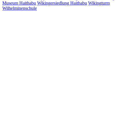
Museum Haithabu
Wikingersiedlung Haithabu
Wikingturm
Wilhelminenschule