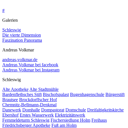
0162 30 99 457
#
Galerien
Schleswig
Die vierte Dimension
Faszination Panorama
Andreas Volkmar
andreas-volkmar.de
Andreas Volkmar bei facebook
Andreas Volkmar bei Instagram
Schleswig
Alte Apotheke
Alte Stadtmühle
Bardenflethsches Stift
Bischofspalast
Bugenhagenschule
Bürgerstift
Brautsee
Brockdorffscher Hof
Chemnitz-Bellmann-Denkmal
Danewerk
Domhalle
Dompastorat
Domschule
Dreifaltigkeitskirche
Ebershof
Erstes Wasserwerk
Elektrizitätswerk
Fernmeldeturm Schleswig
Fischersiedlung Holm
Freihaus
Friedrichsberger Apotheke
Fuß am Holm