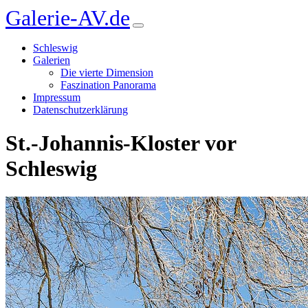
Galerie-AV.de
Schleswig
Galerien
Die vierte Dimension
Faszination Panorama
Impressum
Datenschutzerklärung
St.-Johannis-Kloster vor
Schleswig