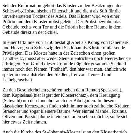
Seit der Reformation gehört das Kloster zu den Besitzungen der
Schleswig-Holsteinischen Ritterschaft und dient als Stift für die
unverheirateten Töchter des Adels. Das Kloster wird von einer
Priörin und dem Klosterprobst geleitet. Der Probst bewohnt das
Gebäude rechts vom Tor und die Priörin hat ihre Räume in dem
Gebäude direkt an der Schlei.
In einer Urkunde von 1250 bestätigt Abel als König von Dänemark
und Herzog von Schleswig dem St.-Johannis-Kloster umfassende
Privilegien. Das Kloster hatte in der Zeit schon einen großen
Landbesitz, musst aber weder Steuern entrichten noch Heeresdienste
erbringen. Auf Grund dieser Urkunde trägt der gesammte Stadtteil
immer noch den Namen "Freiheit", den hier war man, ähnlich wie
später in den aufstrebenden Städten, frei von Treueeid und
Leibeigenschaft.
Zu den Besonderheiten gehören neben dem Remter(Speisesaal),
dem Kapitelsaal(hier lagert der Klosterschatz), dem Kreuzgang
(Schwahl) um den Innenhof auch der Bibelgarten. In diesem
klassischen Kreuzgarten finden sich immer noch zahlreiche Kräuter,
Sträucher und sogar kleinere Bäume. Wer einmal Mandel, Rizinus,
Oliven und Passinsblume in einem Garten sehen möchte, sollte sich
hier etwas Zeit nehmen.
Auch die Kirche des St.-Johannis-Kloster ist an den Klosterbetrieb