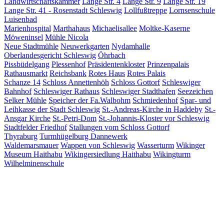
Landwirtschaftskammer
Lange Str. 4
Lange Str. 9
Lange Str. 19
Lange Str. 41 - Rosenstadt Schleswig
Lollfußtreppe
Lornsenschule
Luisenbad
Marienhospital
Marthahaus
Michaelisallee
Moltke-Kaserne
Möweninsel
Mühle Nicola
Neue Stadtmühle
Neuwerkgarten
Nydamhalle
Oberlandesgericht Schleswig
Öhrbach
Pissbüdelgang
Plessenhof
Präsidentenkloster
Prinzenpalais
Rathausmarkt
Reichsbank
Rotes Haus
Rotes Palais
Schanze 14
Schloss Annettenhöh
Schloss Gottorf
Schleswiger
Bahnhof
Schleswiger Rathaus
Schleswiger Stadthafen
Seezeichen
Selker Mühle
Speicher der Fa.Walbohm
Schmiedenhof
Spar- und
Leihkasse der Stadt Schleswig
St.-Andreas-Kirche in Haddeby
St.-
Ansgar Kirche
St.-Petri-Dom
St.-Johannis-Kloster vor Schleswig
Stadtfelder Friedhof
Stallungen vom Schloss Gottorf
Thyraburg
Turmhügelburg Dannewerk
Waldemarsmauer
Wappen von Schleswig
Wasserturm
Wikinger
Museum Haithabu
Wikingersiedlung Haithabu
Wikingturm
Wilhelminenschule