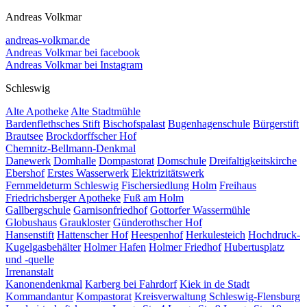
Andreas Volkmar
andreas-volkmar.de
Andreas Volkmar bei facebook
Andreas Volkmar bei Instagram
Schleswig
Alte Apotheke
Alte Stadtmühle
Bardenflethsches Stift
Bischofspalast
Bugenhagenschule
Bürgerstift
Brautsee
Brockdorffscher Hof
Chemnitz-Bellmann-Denkmal
Danewerk
Domhalle
Dompastorat
Domschule
Dreifaltigkeitskirche
Ebershof
Erstes Wasserwerk
Elektrizitätswerk
Fernmeldeturm Schleswig
Fischersiedlung Holm
Freihaus
Friedrichsberger Apotheke
Fuß am Holm
Gallbergschule
Garnisonfriedhof
Gottorfer Wassermühle
Globushaus
Graukloster
Günderothscher Hof
Hansenstift
Hattenscher Hof
Heespenhof
Herkulesteich
Hochdruck-
Kugelgasbehälter
Holmer Hafen
Holmer Friedhof
Hubertusplatz
und -quelle
Irrenanstalt
Kanonendenkmal
Karberg bei Fahrdorf
Kiek in de Stadt
Kommandantur
Kompastorat
Kreisverwaltung Schleswig-Flensburg