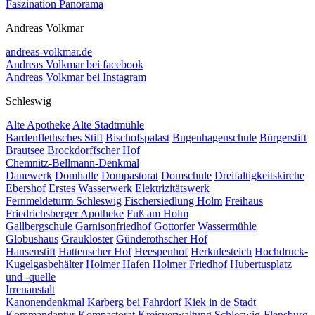
Faszination Panorama
Andreas Volkmar
andreas-volkmar.de
Andreas Volkmar bei facebook
Andreas Volkmar bei Instagram
Schleswig
Alte Apotheke
Alte Stadtmühle
Bardenflethsches Stift
Bischofspalast
Bugenhagenschule
Bürgerstift
Brautsee
Brockdorffscher Hof
Chemnitz-Bellmann-Denkmal
Danewerk
Domhalle
Dompastorat
Domschule
Dreifaltigkeitskirche
Ebershof
Erstes Wasserwerk
Elektrizitätswerk
Fernmeldeturm Schleswig
Fischersiedlung Holm
Freihaus
Friedrichsberger Apotheke
Fuß am Holm
Gallbergschule
Garnisonfriedhof
Gottorfer Wassermühle
Globushaus
Graukloster
Günderothscher Hof
Hansenstift
Hattenscher Hof
Heespenhof
Herkulesteich
Hochdruck-
Kugelgasbehälter
Holmer Hafen
Holmer Friedhof
Hubertusplatz
und -quelle
Irrenanstalt
Kanonendenkmal
Karberg bei Fahrdorf
Kiek in de Stadt
Kommandantur
Kompastorat
Kreisverwaltung Schleswig-Flensburg