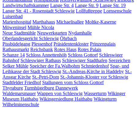
Landwirtschaftskammer
Lange Str. 4
Lange Str. 9
Lange Str. 19
Lange Str. 41 - Rosenstadt Schleswig
Lollfußtreppe
Lornsenschule
Luisenbad
Marienhospital
Marthahaus
Michaelisallee
Moltke-Kaserne
Möweninsel
Mühle Nicola
Neue Stadtmühle
Neuwerkgarten
Nydamhalle
Oberlandesgericht Schleswig
Öhrbach
Pissbüdelgang
Plessenhof
Präsidentenkloster
Prinzenpalais
Rathausmarkt
Reichsbank
Rotes Haus
Rotes Palais
Schanze 14
Schloss Annettenhöh
Schloss Gottorf
Schleswiger
Bahnhof
Schleswiger Rathaus
Schleswiger Stadthafen
Seezeichen
Selker Mühle
Speicher der Fa.Walbohm
Schmiedenhof
Spar- und
Leihkasse der Stadt Schleswig
St.-Andreas-Kirche in Haddeby
St.-
Ansgar Kirche
St.-Petri-Dom
St.-Johannis-Kloster vor Schleswig
Stadtfelder Friedhof
Stallungen vom Schloss Gottorf
Thyraburg
Turmhügelburg Dannewerk
Waldemarsmauer
Wappen von Schleswig
Wasserturm
Wikinger
Museum Haithabu
Wikingersiedlung Haithabu
Wikingturm
Wilhelminenschule