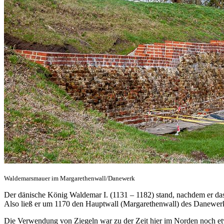
Waldemarsmauer im Margarethenwall/Danewerk
Der dänische König Waldemar I. (1131 – 1182) stand, nachdem er das
Also ließ er um 1170 den Hauptwall (Margarethenwall) des Danewerks
Die Verwendung von Ziegeln war zu der Zeit hier im Norden noch etwa