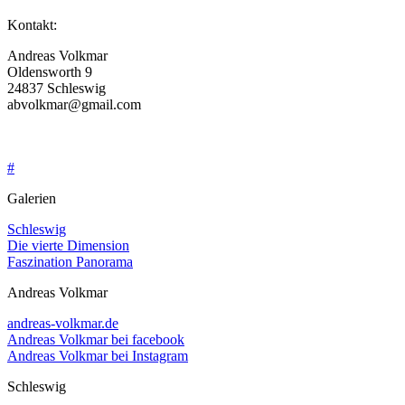
Kontakt:
Andreas Volkmar
Oldensworth 9
24837 Schleswig
abvolkmar@gmail.com
04621-28217
0162 30 99 457
#
Galerien
Schleswig
Die vierte Dimension
Faszination Panorama
Andreas Volkmar
andreas-volkmar.de
Andreas Volkmar bei facebook
Andreas Volkmar bei Instagram
Schleswig